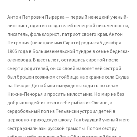
Антон Петрович Пырерка — первый ненецкий ученый-
лингвист, один из создателей ненецкой письменности,
писатель, фольклорист, патриот своего края. Антон
Петрович (ненецкое имя Сярати) родился 5 декабря
1905 года в Большеземельской тундре в семье бедняка-
оленевода. В шесть лет, оставшись сиротой после
смерти родителей, он со своей малолетней сестрой
был брошен хозяином стойбища на окраине села Екуша
на Печоре. Дети были вынуждены ходить по селам
Нижне-Печорья и просить милостыню. Но мир не без
добрых людей: их взял к себе рыбак из Оксино, а
сердобольный поп из Тельвиски устроил детей в
церковно-приходскую школу. Так будущий ученый и его
сестра узнали азы русской грамоты. Потом сестру
забрал к себе вернувшийся с Оби их старший брат, а