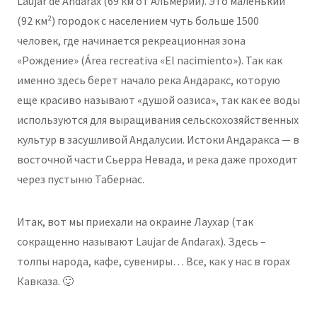
Laujar de Andarax (69 км от Альмерии). Это маленький
(92 км²) городок с населением чуть больше 1500
человек, где начинается рекреационная зона
«Рождение» (Área recreativa «El nacimiento»). Так как
именно здесь берет начало река Андаракс, которую
еще красиво называют «душой оазиса», так как ее воды
используются для выращивания сельскохозяйственных
культур в засушливой Андалусии. Истоки Андаракса — в
восточной части Сьерра Невада, и река даже проходит
через пустыню Табернас.
Итак, вот мы приехали на окраине Лаухар (так
сокращенно называют Laujar de Andarax). Здесь –
толпы народа, кафе, сувениры… Все, как у нас в горах
Кавказа. 🙂