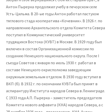
Антон Пырерка продолжил учебу в печорском селе
Усть-Цильма. В 20-ые годы Антон работал пастухом
тяглового стада кооператива «Кочевник». В 1926 г. по
направлению Архангельского отдела Комитета Севера
поступил в Коммунистический университет
трудящихся Востока (КУВТ) в Москве. В 1929 году был
включен в состав Организационной комиссии по
созданию Ненецкого национального округа. После I
съезда Советов с января по июль 1930 г. работал в
составе Ненецкого окрисполкома заведующим
окружным земельным отделом. В 1930 году вступил в
ВКП (б). В 1932 г. по окончании КУВТа был принят в
аспирантуру Института народов Севера в Ленинграде.
С 1933 года А.П. Пырерка – заместитель председателя
Комитета нового алфавита (КНА) народов Севера, а с
28 октября 1936 года – председатель КНА. Антон