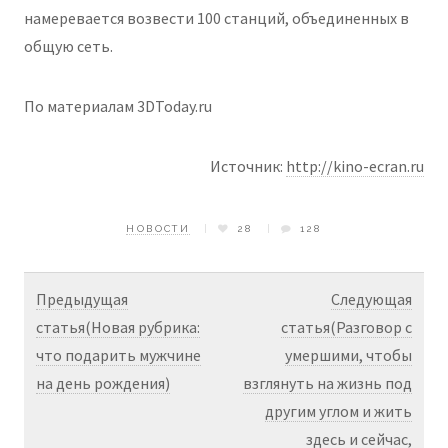
намеревается возвести 100 станций, объединенных в
общую сеть.
По материалам 3DToday.ru
Источник:
http://kino-ecran.ru
НОВОСТИ
28
128
Предыдущая
Следующая
статья(Новая рубрика:
статья(Разговор с
что подарить мужчине
умершими, чтобы
на день рождения)
взглянуть на жизнь под
другим углом и жить
здесь и сейчас,